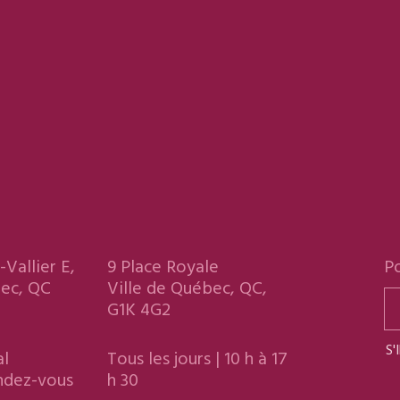
-Vallier E,
9 Place Royale
Po
bec, QC
Ville de Québec, QC,
G1K 4G2
S'
al
Tous les jours | 10 h à 17
endez-vous
h 30