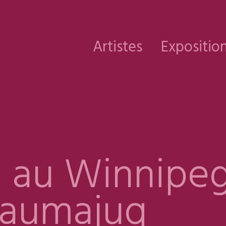
Artistes
Expositio
t au Winnipeg
Qaumajuq