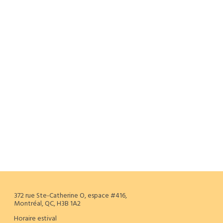
372 rue Ste-Catherine O, espace #416,
Montréal, QC, H3B 1A2
Horaire estival